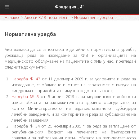
Фондация „И”
Начало
->
Ако си ХИВ-позитивен
->
Нормативна уредба
Нормативна уредба
Ако желаеш да се запознаеш в детайли с нормативната уредба,
уреждаща реда за изследване за ХИВ и организацията на
медицинското обслужване на пациентите с ХИВ у нас, прегледай
следните документи:
Наредба № 47
от 11 декември 2009 г. за условията и реда за
изследване, съобщаване и отчет на заразеност с вируса на
синдрома на придобитата имунна недостатъчност;
Наредба № 3
от 5 април 2019 г. за медицинските дейности
извън обхвата на задължителното здравно осигуряване, за
които Министерството на здравеопазването субсидира
лечебни заведения, и за критериите и реда за субсидиране на
лечебни заведения;
Наредба № 34 от 25 ноември 2005 г. за реда за заплащане от
републиканския бюджет на лечението на българските
граждани за заболявания извън обхвата на задължителното