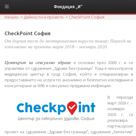
Фондация „И”
Начало
->
Дейности и проекти
->
CheckPoint София
CheckPoint София
От бързия тест до неоткриваемия вирусен товар; Период на
изпълнение на проекта март 2018 – ноември 2020
е основан през 2000 г. и се
Центърът за сексуално здраве
управлява от сдружение „Здраве без граници”. Това е нископрагов
медицински център в град София, който е специализиран в
предоставянето на услуги по анонимно и безплатно изследване и
консултиране за ХИВ и сексуално предавани инфекции.
В периода
март 2018 г. –
ноември
2020 г. се
реализира
партньорски
проект на сдружение „Здраве без граници”, сдружение „ХепАктив”