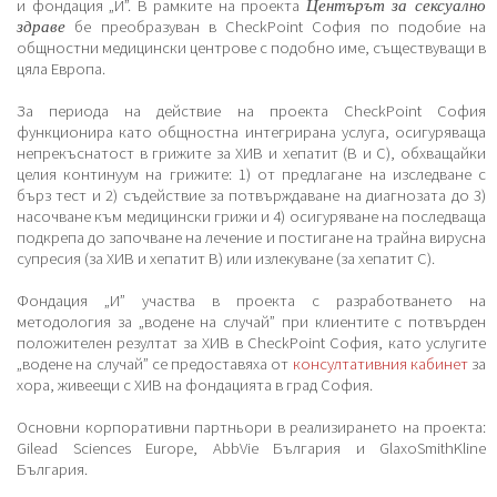
и фондация „И”. В рамките на проекта
Центърът за сексуално
бе преобразуван в CheckPoint София по подобие на
здраве
общностни медицински центрове с подобно име, съществуващи в
цяла Европа.
За периода на действие на проекта CheckPoint София
функционира като общностна интегрирана услуга, осигуряваща
непрекъснатост в грижите за ХИВ и хепатит (В и С), обхващайки
целия континуум на грижите: 1) от предлагане на изследване с
бърз тест и 2) съдействие за потвърждаване на диагнозата до 3)
насочване към медицински грижи и 4) осигуряване на последваща
подкрепа до започване на лечение и постигане на трайна вирусна
супресия (за ХИВ и хепатит В) или излекуване (за хепатит С).
Фондация „И” участва в проекта с разработването на
методология за „водене на случай” при клиентите с потвърден
положителен резултат за ХИВ в CheckPoint София, като услугите
„водене на случай” се предоставяха от
консултативния кабинет
за
хора, живеещи с ХИВ на фондацията в град София.
Основни корпоративни партньори в реализирането на проекта:
Gilead Sciences Europe, AbbVie България и GlaxoSmithKline
България.